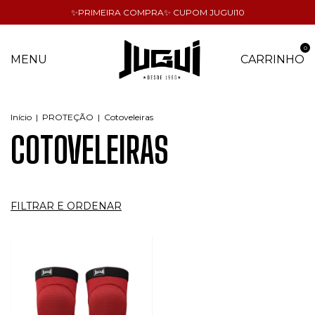
✨PRIMEIRA COMPRA✨ CUPOM JUGUI10
0
MENU
CARRINHO
Início
|
PROTEÇÃO
|
Cotoveleiras
COTOVELEIRAS
FILTRAR E ORDENAR