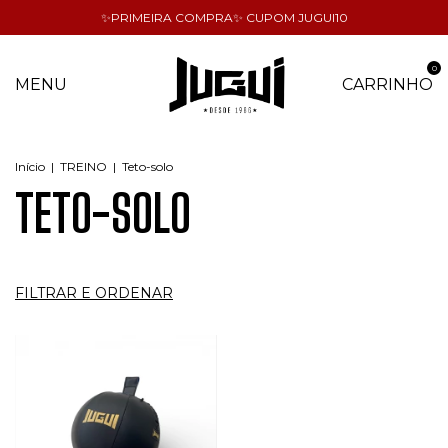
✨PRIMEIRA COMPRA✨ CUPOM JUGUI10
0
MENU
CARRINHO
Início
|
TREINO
|
Teto-solo
TETO-SOLO
FILTRAR E ORDENAR