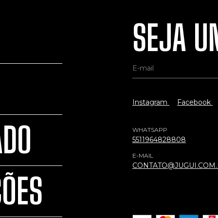
SEJA UM
Instagram
Facebook
ADO
WHATSAPP
5511964828808
E-MAIL
CONTATO@JUGUI.COM
ÇÕES