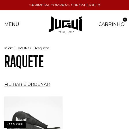
✨PRIMEIRA COMPRA✨ CUPOM JUGUI10
0
MENU
CARRINHO
Início
|
TREINO
|
Raquete
RAQUETE
FILTRAR E ORDENAR
-
33
%
OFF