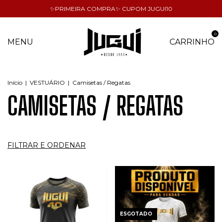
✨PRIMEIRA COMPRA✨ CUPOM JUGUI10
0
MENU
CARRINHO
Início
|
VESTUÁRIO
|
Camisetas / Regatas
CAMISETAS / REGATAS
FILTRAR E ORDENAR
ESGOTADO