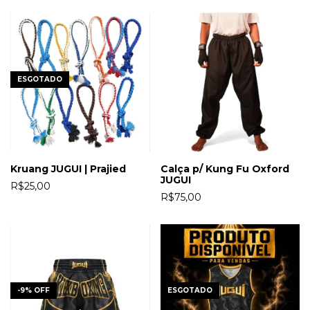
ESGOTADO
Kruang JUGUI | Prajied
Calça p/ Kung Fu Oxford
JUGUI
R$25,00
R$75,00
-
9
%
OFF
ESGOTADO