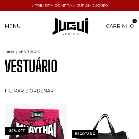
✨PRIMEIRA COMPRA✨ CUPOM JUGUI10
0
MENU
CARRINHO
Início
|
VESTUÁRIO
VESTUÁRIO
FILTRAR E ORDENAR
-
20
%
OFF
ESGOTADO