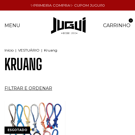
✨PRIMEIRA COMPRA✨ CUPOM JUGUI10
0
MENU
CARRINHO
Início
|
VESTUÁRIO
|
Kruang
KRUANG
FILTRAR E ORDENAR
ESGOTADO